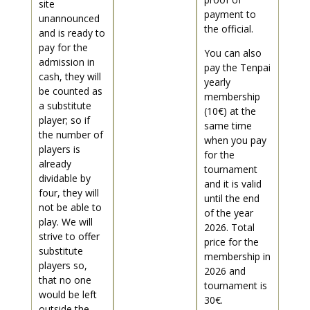
site
payment to
unannounced
the official.
and is ready to
pay for the
You can also
admission in
pay the Tenpai
cash, they will
yearly
be counted as
membership
a substitute
(10€) at the
player; so if
same time
the number of
when you pay
players is
for the
already
tournament
dividable by
and it is valid
four, they will
until the end
not be able to
of the year
play. We will
2026. Total
strive to offer
price for the
substitute
membership in
players so,
2026 and
that no one
tournament is
would be left
30€.
outside the