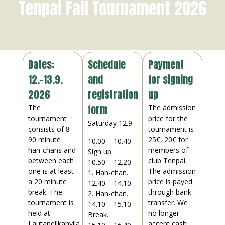
Tenpai Fall Tournament 2026
Dates:
Schedule
Payment
12.-13.9.
and
for signing
2026
registration
up
form
The
The admission
tournament
price for the
Saturday 12.9.
consists of 8
tournament is
90 minute
25€, 20€ for
10.00 – 10.40
han-chans and
members of
Sign up
between each
club Tenpai.
10.50 – 12.20
one is at least
The admission
1. Han-chan.
a 20 minute
price is payed
12.40 – 14.10
break. The
through bank
2. Han-chan.
tournament is
transfer. We
14.10 – 15.10
held at
no longer
Break.
Lautapelikahvila
accept cash.