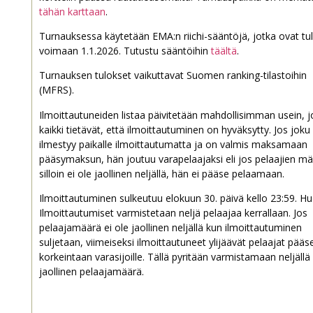
tähän karttaan
.
Turnauksessa käytetään EMA:n riichi-sääntöjä, jotka ovat tul
voimaan 1.1.2026. Tutustu sääntöihin
täältä
.
Turnauksen tulokset vaikuttavat Suomen ranking-tilastoihin
(MFRS).
Ilmoittautuneiden listaa päivitetään mahdollisimman usein, j
kaikki tietävät, että ilmoittautuminen on hyväksytty. Jos joku
ilmestyy paikalle ilmoittautumatta ja on valmis maksamaan
pääsymaksun, hän joutuu varapelaajaksi eli jos pelaajien m
silloin ei ole jaollinen neljällä, hän ei pääse pelaamaan.
Ilmoittautuminen sulkeutuu elokuun 30. päivä kello 23:59. H
Ilmoittautumiset varmistetaan neljä pelaajaa kerrallaan. Jos
pelaajamäärä ei ole jaollinen neljällä kun ilmoittautuminen
suljetaan, viimeiseksi ilmoittautuneet ylijäävät pelaajat pääs
korkeintaan varasijoille. Tällä pyritään varmistamaan neljällä
jaollinen pelaajamäärä.