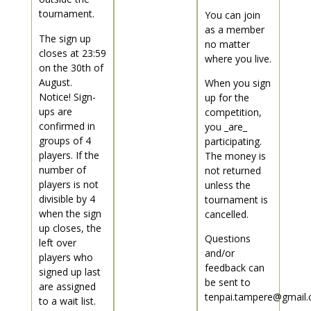
tournament.
You can join
as a member
The sign up
no matter
closes at 23:59
where you live.
on the 30th of
August.
When you sign
Notice! Sign-
up for the
ups are
competition,
confirmed in
you _are_
groups of 4
participating.
players. If the
The money is
number of
not returned
players is not
unless the
divisible by 4
tournament is
when the sign
cancelled.
up closes, the
Questions
left over
and/or
players who
feedback can
signed up last
be sent to
are assigned
tenpai.tampere@gmail
to a wait list.