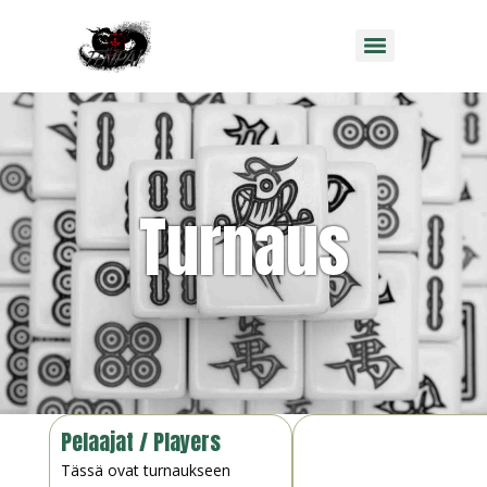
Turnaus
Pelaajat / Players
Tässä ovat turnaukseen