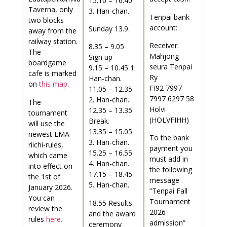
15.10 – 16.40
Taverna, only
3. Han-chan.
Tenpai bank
two blocks
account:
Sunday 13.9.
away from the
railway station.
Receiver:
8.35 – 9.05
The
Mahjong-
Sign up
boardgame
seura Tenpai
9.15 – 10.45 1.
cafe is marked
Ry
Han-chan.
on
this map
.
FI92 7997
11.05 – 12.35
7997 6297 58
2. Han-chan.
The
Holvi
12.35 – 13.35
tournament
(HOLVFIHH)
Break.
will use the
13.35 – 15.05
newest EMA
To the bank
3. Han-chan.
riichi-rules,
payment you
15.25 – 16.55
which came
must add in
4. Han-chan.
into effect on
the following
17.15 – 18.45
the 1st of
message
5. Han-chan.
January 2026.
”Tenpai Fall
You can
Tournament
18.55 Results
review the
2026
and the award
rules
here.
admission”
ceremony