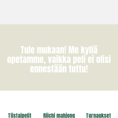
Tule mukaan! Me kyllä
opetamme, vaikka peli ei olisi
ennestään tuttu!
Tiistaipelit
Riichi mahjong
Turnaukset