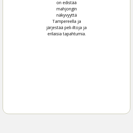
on edistää
mahjongin
näkyvyyttä
Tampereella ja
järjestää peli-iltoja ja
erilaisia tapahtumia.