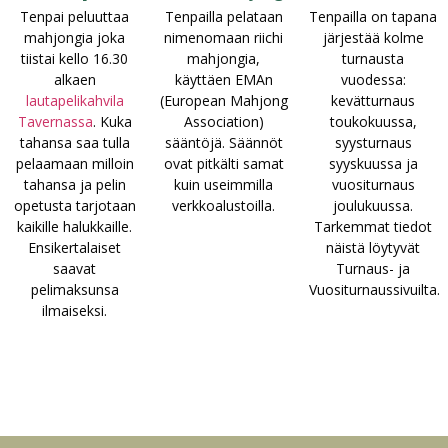
Tenpai peluuttaa
Tenpailla pelataan
Tenpailla on tapana
mahjongia joka
nimenomaan riichi
järjestää kolme
tiistai kello 16.30
mahjongia,
turnausta
alkaen
käyttäen EMAn
vuodessa:
lautapelikahvila
(European Mahjong
kevätturnaus
Tavernassa
. Kuka
Association)
toukokuussa,
tahansa saa tulla
sääntöjä. Säännöt
syysturnaus
pelaamaan milloin
ovat pitkälti samat
syyskuussa ja
tahansa ja pelin
kuin useimmilla
vuositurnaus
opetusta tarjotaan
verkkoalustoilla.
joulukuussa.
kaikille halukkaille.
Tarkemmat tiedot
Ensikertalaiset
näistä löytyvät
saavat
Turnaus- ja
pelimaksunsa
Vuositurnaussivuilta.
ilmaiseksi.