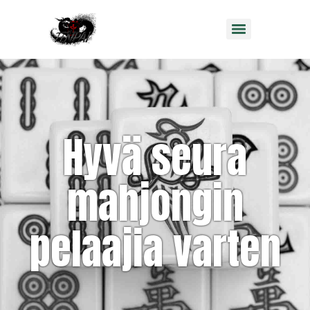
Hyvä seura
mahjongin
pelaajia varten